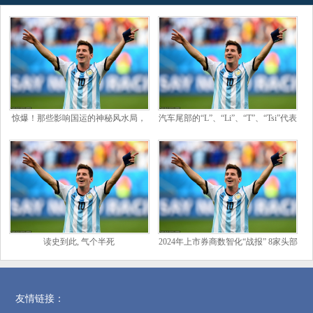
惊爆！那些影响国运的神秘风水局，
汽车尾部的“L”、“Li”、“T”、“Tsi”代表
背后竟藏着这样的秘密！_天地_现代
的是什么意思？
科学_
读史到此, 气个半死
2024年上市券商数智化“战报” 8家头部
券商信息技术投入均超10亿元
友情链接：