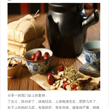
分享一则我门诊上的案例：
丁女士，快40岁了，体格结实，上身饱满充实，肥胖几年了，
肚子上的肉好几层，有脂肪肝、胃炎等病。腹胀很严重，稍微