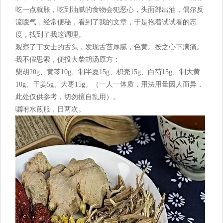
吃一点就胀，吃到油腻的食物会犯恶心，头面部出油，偶尔反
流嗳气，经常便秘，看到了我的文章，于是抱着试试看的态
度，找到了我这调理。
观察了丁女士的舌头，发现舌苔厚腻，色黄。按之心下满痛。
我不假思索，便投大柴胡汤原方：
柴胡20g、黄芩10g、制半夏15g、枳壳15g、白芍15g、制大黄
10g、干姜5g、大枣15g。（一人一体质，用法用量因人而异，
此处仅供参考，切勿擅自乱用）。
嘱咐水煎服，日两次。