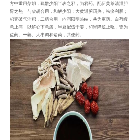
方中重用柴胡，疏散少阳半表之邪，为君药。配伍黄芩清泄胆
胃之热，与柴胡合用，和解少阳；大黄通腑泻热，祛瘀利胆；
枳壳破气消积，二药合用，内泻阳明热结，共为臣药。白芍缓
急止痛，以解心下急痛，半夏配伍干姜，和胃降逆止呕，皆为
佐药。干姜、大枣调和诸药，共使药。