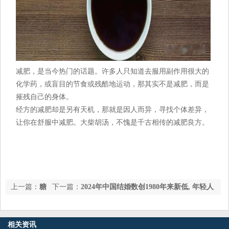
减肥，是当今热门的话题。许多人只知道去服用副作用很大的
化学药，或盲目的节食或残酷地运动，那其实不是减肥，而是
摧残自己的身体。
经方的减肥却是另有天机，那就是因人而异，寻找个体差异，
让你在舒服中减肥。大柴胡汤，不愧是千古相传的减肥良方。
上一篇：
糖
下一篇：
2024年中国结婚数创1980年来新低, 年轻人
尿病人应知应会：糖化血红蛋白6.6%说明了啥？7.6%呢？
为何“不婚”?
相关资讯