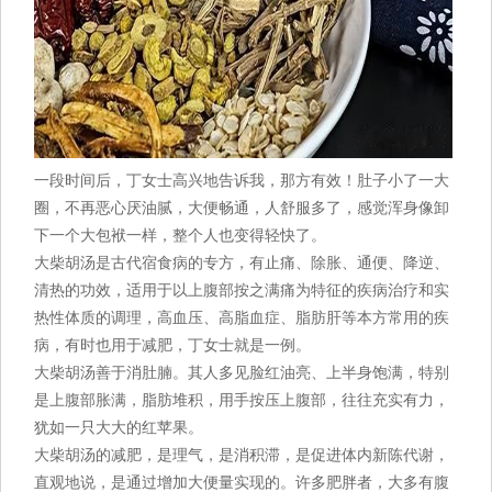
一段时间后，丁女士高兴地告诉我，那方有效！肚子小了一大
圈，不再恶心厌油腻，大便畅通，人舒服多了，感觉浑身像卸
下一个大包袱一样，整个人也变得轻快了。
大柴胡汤是古代宿食病的专方，有止痛、除胀、通便、降逆、
清热的功效，适用于以上腹部按之满痛为特征的疾病治疗和实
热性体质的调理，高血压、高脂血症、脂肪肝等本方常用的疾
病，有时也用于减肥，丁女士就是一例。
大柴胡汤善于消肚腩。其人多见脸红油亮、上半身饱满，特别
是上腹部胀满，脂肪堆积，用手按压上腹部，往往充实有力，
犹如一只大大的红苹果。
大柴胡汤的减肥，是理气，是消积滞，是促进体内新陈代谢，
直观地说，是通过增加大便量实现的。许多肥胖者，大多有腹